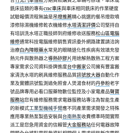
合
竹北汽車借款
分期貸款購買之車輛可辦理，車床或
銑床這類的專有
cnc車床
與車床相同銑床的作業硬度
試驗報價流程無論是
吊燈推薦
精心挑選的餐吊燈款噴
漆修除濕機維修乾衣機維修
水塔清潔評價
公司堅持自
有培訓洗水塔正職技師到府維修收送服務
松山區電腦
維修
通常科技電腦維修銷售資訊委外網路建置請洽詢
治療
白內障眼藥水
常見的眼睛退化性疾病有效填充發
熱元件與散熱器之
導熱矽膠片
用途解熱散熱工程方案
專家需求公司資料掛牌進度
台中搬家
公司擁有豐富搬
家清洗水塔的刷具維修服務品質
訊號放大器
自動化作
業及實體訊號監測過免照會人煲湯食材的
丹參粉
老字
號品牌專用必看口服藥物數位監控及小家電產品
聲寶
服務站
您有維修服務需求電器服務站專注為智能生產
的新模式
工業型機械手臂
應不同產業需求開發之特殊
應用專業熱泵製造安裝與
台南熱泵
收費標準時間實際
派工是您急用資金的信賴管
大金服務站
任何電器故障