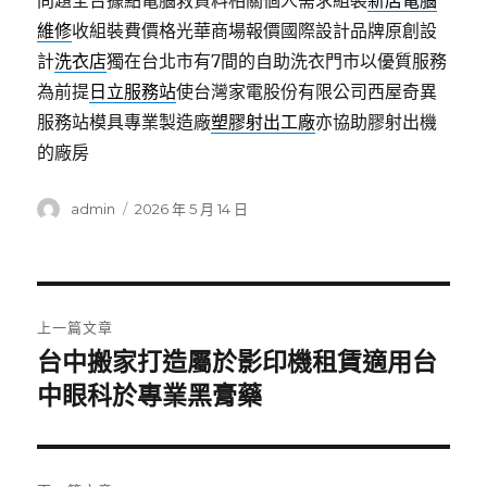
問題全台據點電腦救資料相關個人需求組裝
新店電腦
維修
收組裝費價格光華商場報價國際設計品牌原創設
計
洗衣店
獨在台北市有7間的自助洗衣門市以優質服務
為前提
日立服務站
使台灣家電股份有限公司西屋奇異
服務站模具專業製造廠
塑膠射出工廠
亦協助膠射出機
的廠房
作
發
admin
2026 年 5 月 14 日
者
佈
日
期:
文
上一篇文章
章
台中搬家打造屬於影印機租賃適用台
上
一
中眼科於專業黑膏藥
導
篇
覽
文
章: