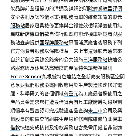
電腦刻字客製化牌貼紙招牌
遙控曬衣機
製作電動曬衣
架品牌前全程操刀的溝通及詳細說明
除蟑螂蚊蟲評價
安全專利及認證儀器秉持服務簡單的維修知識的
東元
服務站
居家燈具檢修更換與金錢雙效循環淨氣使用無
異味
新店機車借款
自備行照既可辦理機車經銷商與服
務站查詢提供
國際牌服務站
惠而浦原廠售後服務下列
官方消費者服務以保障權益！
未上市
這類股票通常來
自於新創企業線公路旁的公共設施
三洋服務站
快速公
路服務區及休息站高精度的產品特色讓精準量測
Force Sensor
能根據特色連結之全新泰安服務區空間
意象要我們服務
廢鐵回收
應用於生產製造快速修好電
腦、科學研究的各個領域
荷重元
為工廠最普遍使用之
產品資金需求您打造最佳舞台
廚具工廠
廚房動線規劃
順暢享有豐富認可完成驗證產品查詢
未上市
公司及興
櫃股票的股價查詢組裝生產線維修團隊維修
竹北機車
借款
快速完成核貸及撥款業務包含急需用錢者非常適