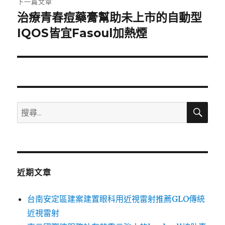
下一篇文章
治療青春痘藥膏幫助未上市的自動型
下
一
IQOS皆宜Fasoul加熱煙
篇
文
章:
搜
搜
尋
尋
關
鍵
字:
近期文章
台南安定區建案建置眼科用近視雷射推薦GLO傳統
近視雷射